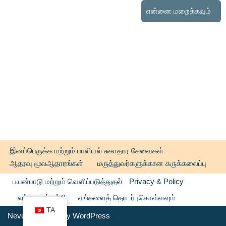
என்னை மறைக்கவும்
இனப்பெருக்க மற்றும் பாலியல் சுகாதார சேவைகள்
ஆதரவு மூலஆதாரங்கள்
மருத்துவர்களுக்கான கருக்கலைப்பு
பயன்பாடு மற்றும் வெளிப்படுத்துதல்
Privacy & Policy
எங்களைப் பற்றி
எங்களைத் தொடர்புகொள்ளவும்
TA
Neve
| Powered by
WordPress